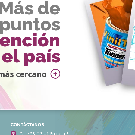
Más de
 puntos
tención
el país
más cercano
CONTÁCTANOS
Calle 53 # 3-41 Entrada 3