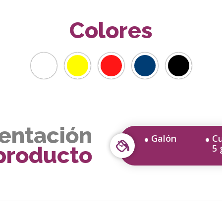
Colores
entación
Galón
C
producto
5 