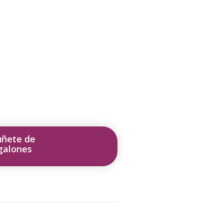
uñete de
galones