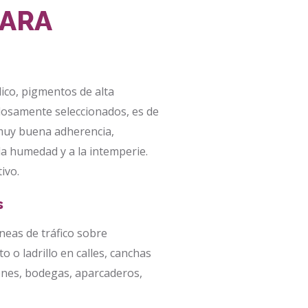
PARA
lico, pigmentos de alta
adosamente seleccionados, es de
 muy buena adherencia,
 la humedad y a la intemperie.
ivo.
s
íneas de tráfico sobre
o o ladrillo en calles, canchas
enes, bodegas, aparcaderos,