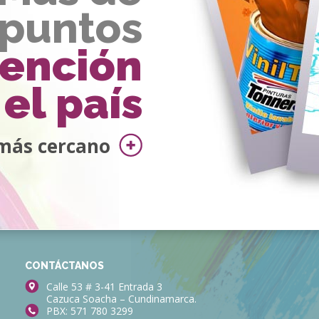
 puntos
tención
el país
más cercano
CONTÁCTANOS
Calle 53 # 3-41 Entrada 3
Cazuca Soacha – Cundinamarca.
PBX: 571 780 3299