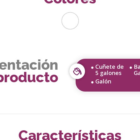
entación
Cuñete de
Ba
producto
5 galones
G
Galón
Características