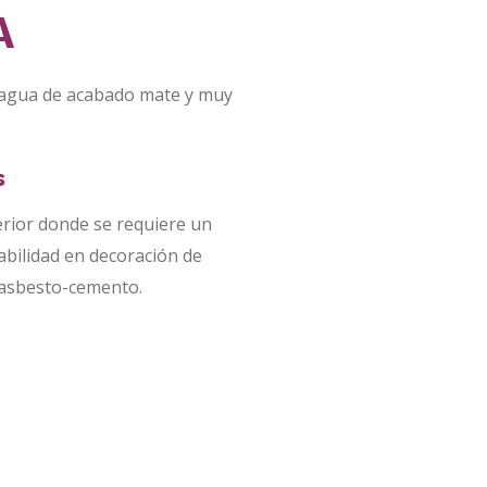
A
on agua de acabado mate y muy
s
rior donde se requiere un
bilidad en decoración de
asbesto-cemento.